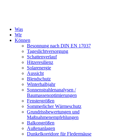
Was
Wir
Können
Besonnung nach DIN EN 17037
Tageslichtversorgung
Schattenverlauf
Hitzeresilienz
Solarenergie
Aussicht
Blendschutz
Winterhalbjahr
Sonnenstrahlenanalysen /
Baumassenoptimierungen
Fenstergrößen
Sommerlicher Wärmeschutz
Grundrissbewertungen und
Maßnahmenempfehlungen
Balkongrößen
Außenanlagen
Dunkelkorridore für Fledermäuse