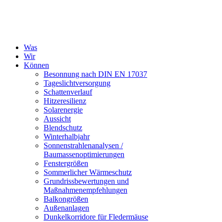
Was
Wir
Können
Besonnung nach DIN EN 17037
Tageslichtversorgung
Schattenverlauf
Hitzeresilienz
Solarenergie
Aussicht
Blendschutz
Winterhalbjahr
Sonnenstrahlenanalysen /
Baumassenoptimierungen
Fenstergrößen
Sommerlicher Wärmeschutz
Grundrissbewertungen und
Maßnahmenempfehlungen
Balkongrößen
Außenanlagen
Dunkelkorridore für Fledermäuse