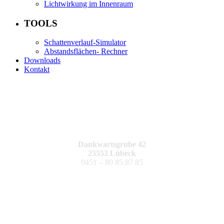
Lichtwirkung im Innenraum
TOOLS
Schattenverlauf-Simulator
Abstandsflächen- Rechner
Downloads
Kontakt
Dankwartsgrube 42
23552 Lübeck
0451 – 80 85 87 85